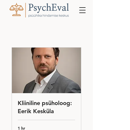
Kliiniline psüholoog:
Eerik Kesküla
1 hr