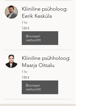
Kliiniline psüholoog:
Eerik Kesküla
1 hr
120
120 €
eurot
Broneeri
vastuvõtt
Kliiniline psühholoog:
Maarja Oitsalu
1 hr
120
120 €
eurot
Broneeri
vastuvõtt