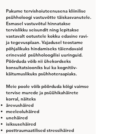
Pakume tervishoiuteenusena kliinilise
psühholoogi vastuvõtte täiskasvanutele.
Esmasel vastuvõtul hinnatakse
tervislikku seisundit ning lepitakse
vastavalt ootustele kokku edasine ravi-
ja tegevusplaan. Vajadusel teostame
põhjalikuks hindamiseks täiendavaid
erinevaid psühholoogilisi uuringuid.
Pöörduda võib nii ühekordseks
konsultatsiooniks kui ka kognitiiv-
käitumuslikuks psühhoteraapiaks.
Meie poole võib pöörduda kõigi vaimse
tervise murede ja psüühikahäirete
korral, näiteks
​ärevushäired
meeleoluhäired​
unehäired​
isiksusehäired​
posttraumaatilised stressihäired