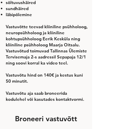
sõltuvushäired​
sundhäired
läbipõlemine
Vastuvõtte teevad kliiniline psühholoog,
neuropsühholoog ja kliiniline
kohtupsühholoog Eerik Kesküla ning
kliiniline psühholoog Maarja Oitsalu.
Vastuvõtud toimuvad Tallinnas Ülemiste
Tervisemaja 2-s aadressil Sepapaja 12/1
ning soovi korral ka video teel.
Vastuvõtu hind on 140€ ja kestus kuni
50 minutit.
Vastuvõtu aja saab broneerida
kodulehel või kasutades kontaktvormi.
Broneeri vastuvõtt